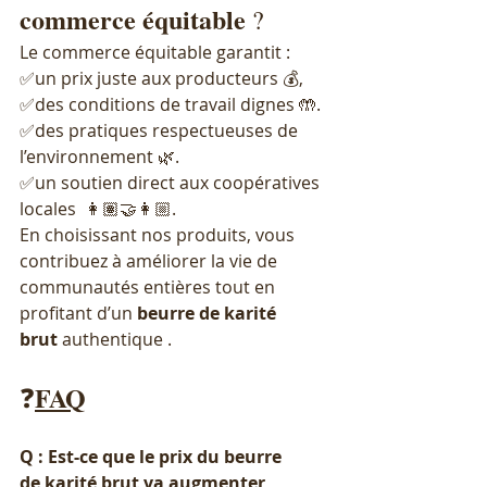
commerce
équitable
 ?
Le commerce équitable garantit :
✅️un prix juste aux producteurs 💰,
✅️des conditions de travail dignes 🤲.
✅️des pratiques respectueuses de 
l’environnement 🌿.
✅️un soutien direct aux coopératives 
locales  👩🏽‍🤝‍👩🏼.
En choisissant nos produits, vous 
contribuez à améliorer la vie de 
communautés entières tout en 
profitant d’un 
beurre de karité 
brut
 authentique .
FAQ
❓
Q : Est-ce que le prix du beurre 
de karité brut va augmenter 