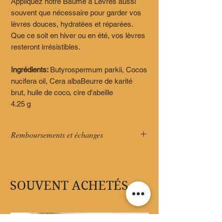
Appliquez notre Baume à Lèvres aussi
souvent que nécessaire pour garder vos
lèvres douces, hydratées et réparées.
Que ce soit en hiver ou en été, vos lèvres
resteront irrésistibles.
Ingrédients:
Butyrospermum parkii, Cocos
nucifera oil, Cera albaBeurre de karité
brut, huile de coco, cire d'abeille
4.25 g
Remboursements et échanges
Pour des raisons de sécurité et
d'hygiène, AUCUN remboursement NI
échange n'est accepté. Merci pour votre
SOUVENT ACHETÉS
compréhension.