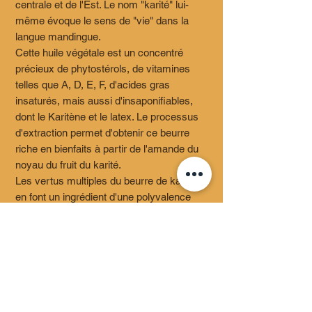
centrale et de l'Est. Le nom "karité" lui-
même évoque le sens de "vie" dans la
langue mandingue.
Cette huile végétale est un concentré
précieux de phytostérols, de vitamines
telles que A, D, E, F, d'acides gras
insaturés, mais aussi d'insaponifiables,
dont le Karitène et le latex. Le processus
d'extraction permet d'obtenir ce beurre
riche en bienfaits à partir de l'amande du
noyau du fruit du karité.
Les vertus multiples du beurre de karité
en font un ingrédient d'une polyvalence
exceptionnelle, avec une gamme
d'applications pratiquement infinie. En
outre, il est essentiel de noter que le
beurre de karité brut est non-
comédogène, ce qui signifie qu'il n'obstrue
pas les pores ni ne provoque l'apparition
de boutons d'acné ou de points noirs.