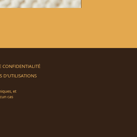
MASQUE D'ARGILE RAFF
Prix
16,99 $CA
E CONFIDENTIALITÉ
 D'UTILISATIONS
hiques, et
ucun cas