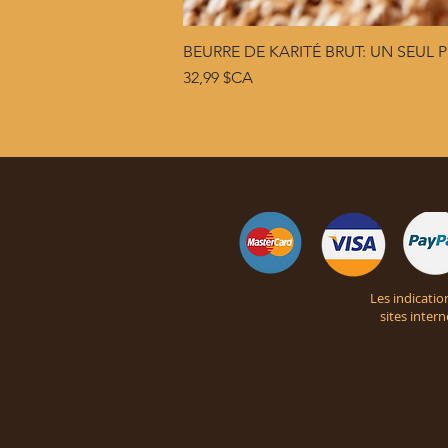
BEURRE DE KARITÉ BRUT: UN SEUL P
Prix
32,99 $CA
Les indicatio
sites inter