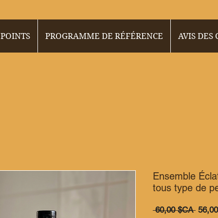
 POINTS
PROGRAMME DE RÉFÉRENCE
AVIS DES
Ensemble Éclat
tous type de p
Prix
 60,00 $CA 
56,0