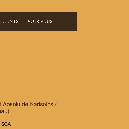
 CLIENTS
VOIR PLUS
 Absolu de Karisoins (
eau)
Prix
0 $CA