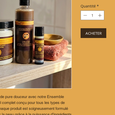
origin
Quantité
*
ACHETER
 de pure douceur avec notre Ensemble
el complet conçu pour tous les types de
haque produit est soigneusement formulé
er la peau grâce à la puissance d’ingrédients