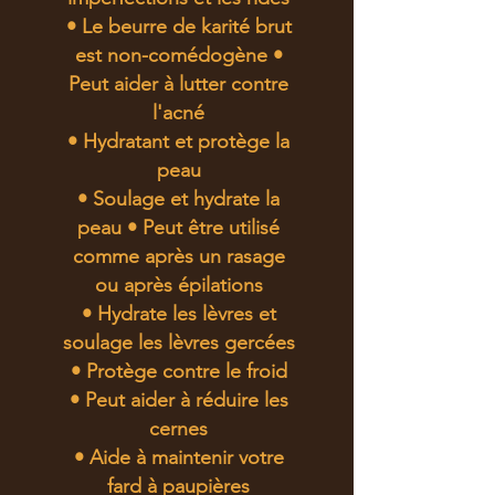
• Le beurre de karité brut
est non-comédogène •
Peut aider à lutter contre
l'acné
• Hydratant et protège la
peau
• Soulage et hydrate la
peau • Peut être utilisé
comme après un rasage
ou après épilations
• Hydrate les lèvres et
soulage les lèvres gercées
• Protège contre le froid
• Peut aider à réduire les
cernes
• Aide à maintenir votre
fard à paupières