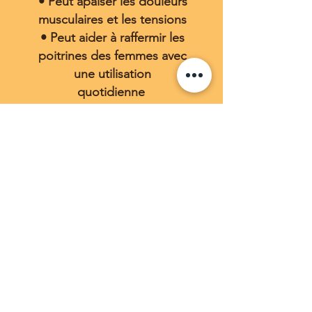
• Peut apaiser les douleurs
musculaires et les tensions
• Peut aider à raffermir les
poitrines des femmes avec
une utilisation
quotidienne
• Peut soulager les
irritations fessières des
bébés
pour
mains,
jambes
& pieds
• Nourrit et répare les
talons secs
• Prévient et aide:
gerçures, cornes et